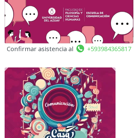
Confirmar asistencia al
+593984365817